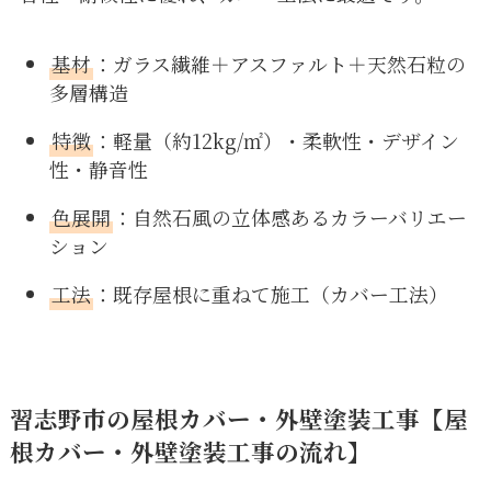
基材
：ガラス繊維＋アスファルト＋天然石粒の
多層構造
特徴
：軽量（約12kg/㎡）・柔軟性・デザイン
性・静音性
色展開
：自然石風の立体感あるカラーバリエー
ション
工法
：既存屋根に重ねて施工（カバー工法）
習志野市
の
屋根カバー・外壁塗装
工事
【
屋
根カバー・外壁塗装
工事
の流れ】