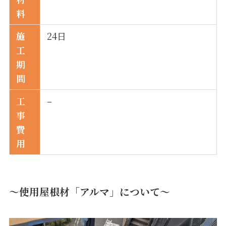
料
施
24日
工
期
間
工
–
事
費
用
～
使用屋根材「アルマ」について
～