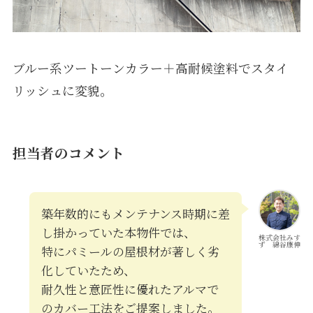
ブルー系ツートーンカラー＋高耐候塗料でスタイ
リッシュに変貌。
担当者のコメント
築年数的にもメンテナンス時期に差
し掛かっていた本物件では、
株式会社みす
ず 綿谷康伸
特にパミールの屋根材が著しく劣
化していたため、
耐久性と意匠性に優れたアルマで
のカバー工法をご提案しました。