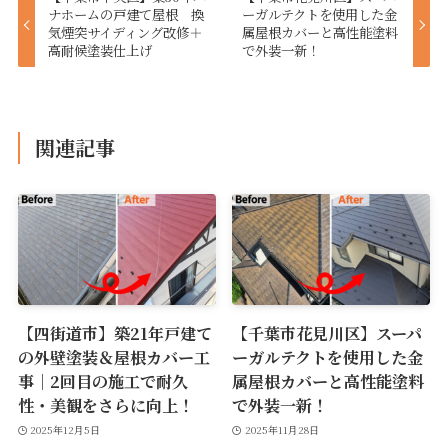
ナホームの戸建て屋根 換
ーガルテクトを使用した金
気煙突サイディング改修＋
属屋根カバーと高性能塗料
高耐候塗装仕上げ
で外装一新！
関連記事
【四街道市】築21年戸建て
【千葉市花見川区】スーパ
の外壁塗装＆屋根カバー工
ーガルテクトを使用した金
事｜2回目の施工で耐久
属屋根カバーと高性能塗料
性・美観をさらに向上！
で外装一新！
2025年12月5日
2025年11月28日