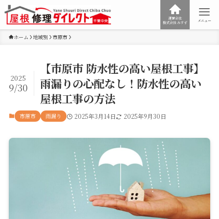
運営会社
メニュー
株式会社みすず
ホーム
地域別
市原市
【市原市 防水性の高い屋根工事】
2025
雨漏りの心配なし！防水性の高い
9/30
屋根工事の方法
市原市
雨漏り
2025年3月14日
2025年9月30日