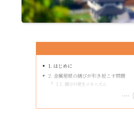
1. はじめに
2. 金属屋根の錆びが引き起こす問題
2.1. 錆びの発生メカニズム