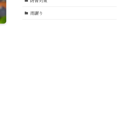
防音対策
雨漏り