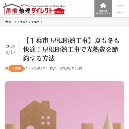
運営会社
メニュー
株式会社みすず
ホーム
地域別
千葉市
【千葉市 屋根断熱工事】夏も冬も
2025
快適！屋根断熱工事で光熱費を節
5/17
約する方法
千葉市
2025年3月12日
2025年5月17日